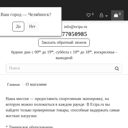
Челябинск
0
Ваш город —
Челябинск
?
0
info@ecipa.ru
+79377050985
Заказать обратный звонок
будние дни с 09ºº до 19ºº, суббота с 10ºº до 18ºº, воскресенье -
выходной
О магазине
Главная
Наша миссия — предоставить спортсменам экипировку, на
которую можно положиться в каждом раунде. В Ecipa.ru вы
найдете только проверенные товары, способные выдержать самые
жесткие нагрузки.
* Тренерское оборудование.